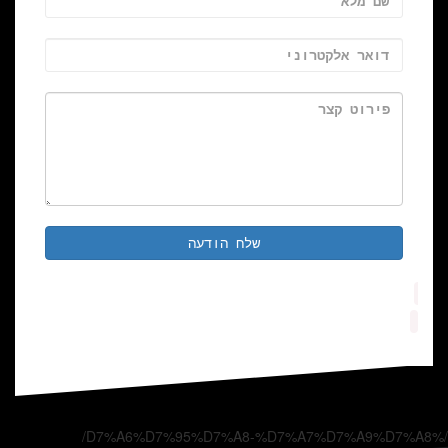
שלח הודעה
/%D7%A6%D7%95%D7%A8-%D7%A7%D7%A9%D7%A8/