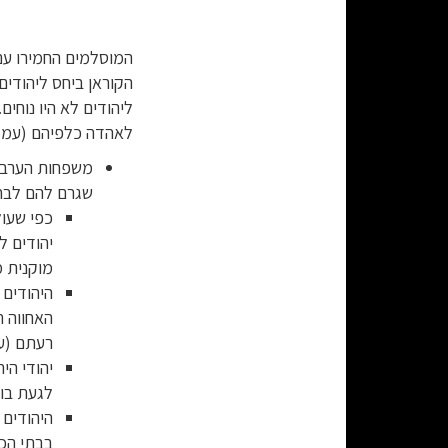
המוסלמים החמירו עם 
הקוראן ביחס ליהודים
ליהודים לא היו נוחים
לאהדה כלפיהם (עמ' 148)
משפחות הערבים
שגרם להם לבחור 
יהודים ל
מוקנית מת
היהודים
האחווה 
רעתם (עמ' 6
יהודי הי
לגעת בו 
היהודים 
בבתי הכנס