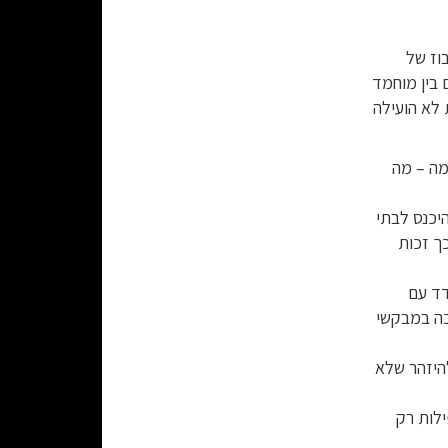
וז של
 בין מוחמד
ת לא הועילה
מה – מה
 בחברון בשנת 1858, הוא נהג להיכנס לבתי
ך זכות
דד עם
כה במבקשי
להיזהר שלא
ילות רק