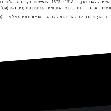
בעשרות השנים שלאחר מכן, בין 1818 ל-1878, היו עשרות תקריות של
חיטת כספים. דו"חות רבים מן הקונסוליה הבריטית מתעדים זאת (עמ' 190).
ת בארץ תיעבה את היהודי הבא להתיישב בארץ ותובע יחס של שוויון (עמ' 74