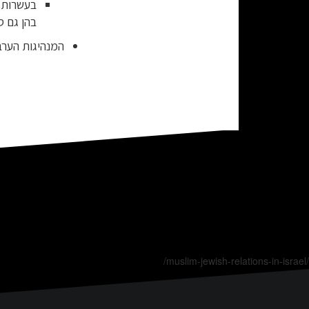
בהן גם ס
המנהיגות הערבי
/muslim-jewish-relations-in-israel/