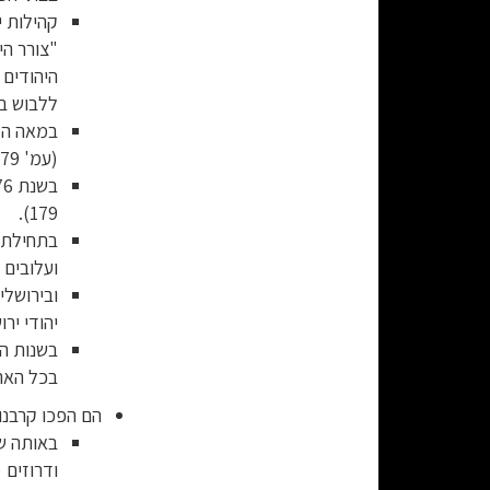
קהילות י
"צורר הי
היהודים 
ללבוש בגד
(עמ' 179).
179).
ועלובים ב
יהודי ירו
בכל הארץ (
הם הפכו קרבנות
באותה שנ
ודרוזים (עמ'