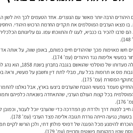
היהודים הרבה יותר מאשר עם הנוצרים. אחד הטעמים לכך היה לשון הב
. בו מצאו הערבים המוסלמים את תקדים החרמת הרכוש היהודי. היחסים
. הם סרבו להכיר בו כנביא, לעגו לו והתווכחו עמו. גם עליונותם הכלכלי
.
 חשו מאוימות מכך שהיהודים חיים כמותם, באופן שווה, על אותה אד
במעשי אלימות נגד היהודים (עמ' 174).
כפי שעולה מעדותו של מוסלמי שהואשם בגנבה
גבות מס או תרומות בכל עת, מבלי לתת דין וחשבון על מעשיו, וראה בכ
וקף המסורת (עמ' 175).
 החזיקו מעמד במעשי הטבח שהערבים ביצעו בארץ, אבל נאלצו להתמו
המוסלמית בכל קצות העולם הערבי, שהתאחדה בשנאתה כלפיהם ותמ
17).
ה חייב לפנות דרך ולרדת מן המדרכה כדי שהערבי יוכל לעבור, וכמובן 
בטעות; נגיעה הייתה גוררת תגובה אלימה מצד הערבי (עמ' 178).
הוכרחו להימנע מכל הפגנה של דפוסי פולחן דתי, ולכן הורשו לקיים תפ
ת שהיו במקומות פשוטים וחבויים (עמ' 179).