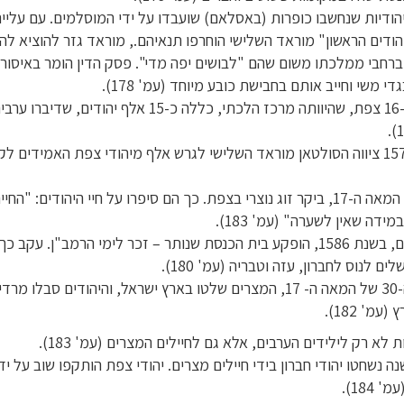
הודיות שנחשבו כופרות (באסלאם) שועבדו על ידי המוסלמים. עם עליי
הודים הראשון" מוראד השלישי הוחרפו תנאיהם., מוראד גזר להוציא לה
ברחבי ממלכתו משום שהם "לבושים יפה מדי". פסק הדין הומר באיסור 
י משי וחייב אותם בחבישת כובע מיוחד (עמ' 178).
במאה ה-16 צפת, שהיוותה מרכז הלכתי, כללה כ-15 אלף יהודים,
בשנת 1576 ציווה הסולטאן מוראד השלישי לגרש אלף מיהודי צפת האמידים ל
בתחילת המאה ה-17, ביקר זוג נוצרי בצפת. כך הם סיפרו על חיי היהודים: "ה
מידה שאין לשערה" (עמ' 183).
ובירושלים, בשנת 1586, הופקע בית הכנסת שנותר – זכר לימי הרמב"ן. עקב 
שלים לנוס לחברון, עזה וטבריה (עמ' 180).
בשנות ה-30 של המאה ה- 17, המצרים שלטו בארץ ישראל, והיהודים סבלו
עמ' 182).
 לא רק לילידים הערבים, אלא גם לחיילים המצרים (עמ' 183).
ה נשחטו יהודי חברון בידי חיילים מצרים. יהודי צפת הותקפו שוב על י
 184).