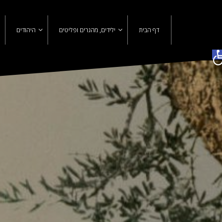
Ski
t
conten
דף הבית
ילידים, מהגרים ופליטים
היהודים
פתח סרגל נגישות