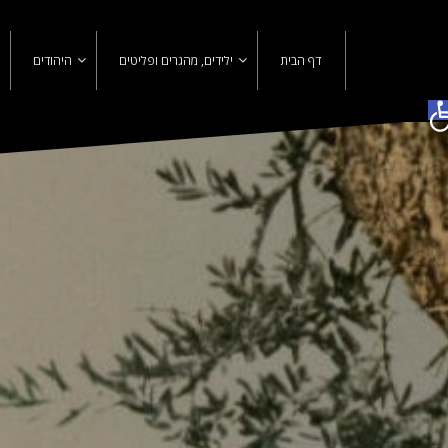
Ski
t
conten
דף הבית
ילידים, מהגרים ופליטים
היהודים
פתח סרגל נגישות