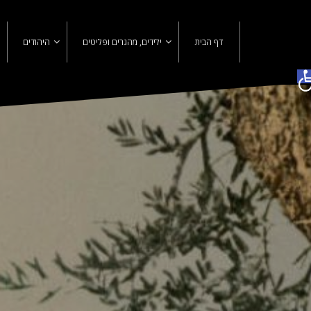
Ski
t
conten
דף הבית
ילידים, מהגרים ופליטים
היהודים
פתח סרגל נגישות