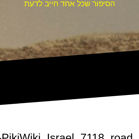
הסיפור שכל אחד חייב לדעת
PikiWiki_Israel_7118_road